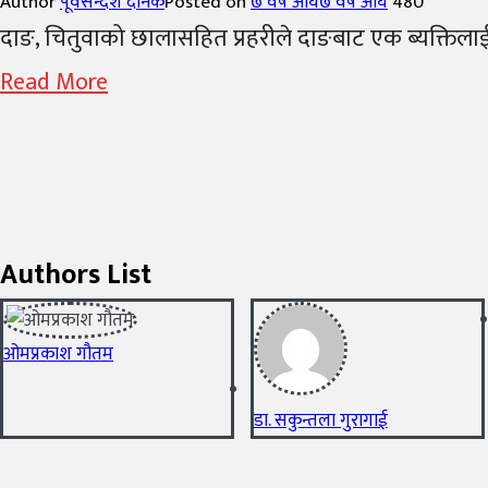
Author
पूर्वसन्देश दैनिक
Posted on
७ वर्ष अघि
७ वर्ष अघि
480
दाङ, चितुवाको छालासहित प्रहरीले दाङबाट एक ब्यक्तिलाई पक
Read More
Authors List
ओमप्रकाश गौतम
डा. सकुन्तला गुरागाई