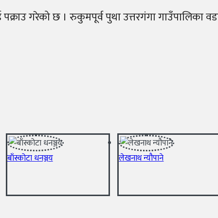
्राउ गरेको छ । रुकुमपूर्व पुथा उत्तरगंगा गाउँपालिका वडा
बाँस्कोटा धनञ्जय
लेखनाथ न्यौपाने