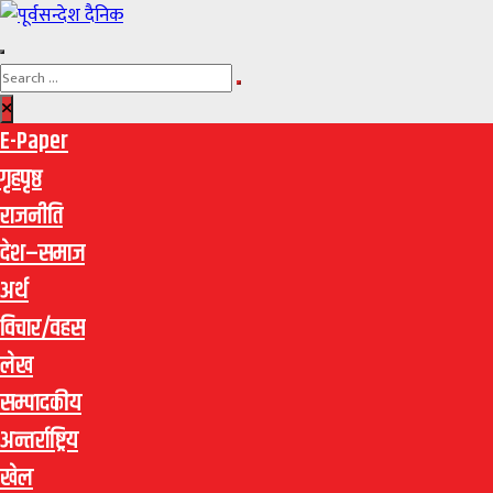
E-Paper
गृहपृष्ठ
राजनीति
देश–समाज
अर्थ
विचार/वहस
लेख
सम्पादकीय
अन्तर्राष्ट्रिय
खेल