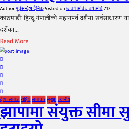
Author
पूर्वसन्देश दैनिक
Posted on
७ वर्ष अघि
७ वर्ष अघि
717
काठमाडौंः हिन्दू नेपालीको महानपर्व दशैंमा सर्वसाधारण यात
दशैंका...
Read More
देश–समाज
राष्ट्रिय
समाचार
सुरक्षा
स्थानीय
झापामा संयुक्त सीमा स