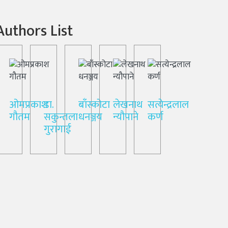
Authors List
ओमप्रकाश
डा.
बाँस्कोटा
लेखनाथ
सत्येन्द्रलाल
गौतम
सकुन्तला
धनञ्जय
न्यौपाने
कर्ण
गुरागाई