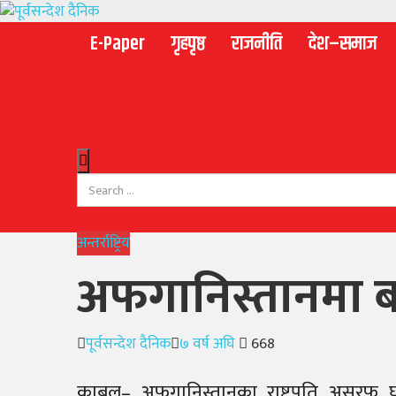
E-Paper
गृहपृष्ठ
राजनीति
देश–समाज
अन्तर्राष्ट्रिय
अफगानिस्तानमा बम
Author
Posted
पूर्वसन्देश दैनिक
७ वर्ष अघि
668
on
काबुल– अफगानिस्तानका राष्ट्रपति असरफ घ