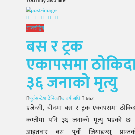
You may also like
अन्तर्राष्ट्रिय
बस र ट्रक
एकापसमा ठोकिद
३६ जनाको मृत्यु
Author
Posted
पूर्वसन्देश दैनिक
७ वर्ष अघि
662
on
एजेन्सी, चीनमा बस र ट्रक एकापसमा ठोकिद
कम्तीमा पनि ३६ जनाको मृत्यु भएको छ 
आइतवार बस पूर्वी जियाङ्ग्सु प्रान्तक