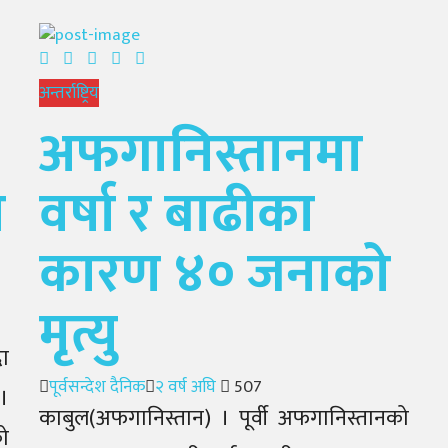
अन्तर्राष्ट्रिय
अफगानिस्तानमा
ा
वर्षा र बाढीका
कारण ४० जनाको
मृत्यु
ा
Author
Posted
पूर्वसन्देश दैनिक
२ वर्ष अघि
507
।
on
काबुल(अफगानिस्तान) । पूर्वी अफगानिस्तानको
ो