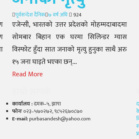
Author
Posted
पूर्वसन्देश दैनिक
७ वर्ष अघि
924
on
ण
एजेन्सी, भारतको उत्तर प्रदेशको मोहम्मदाबादमा
ण
सोमबार बिहान एक घरमा सिलिन्डर ग्यास
ा
विस्फोट हुँदा सात जनाको मृत्यु हुनुका साथै अरु
१५ जना घाइते भएका छन्...
Read More
हाम्रो सम्पर्क
कार्यालय :
दमक–५, झापा
द
फोनः
०२३–५७०२७२, ९८५२६७०८७०
क
E-mail:
purbasandesh@yahoo.com
व
स
प