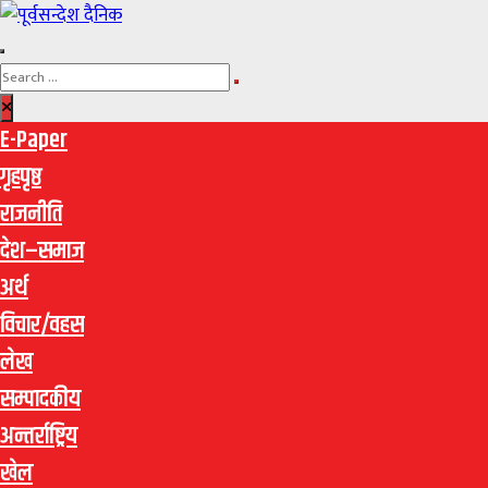
E-Paper
गृहपृष्ठ
राजनीति
देश–समाज
अर्थ
विचार/वहस
लेख
सम्पादकीय
अन्तर्राष्ट्रिय
खेल