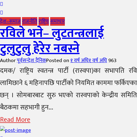
देश–समाज
राजनीति
राष्ट्रिय
समाचार
रविले भने– लुटतन्त्रलाई
टुलुटुलु हेरेर नबस्ने
Author
पूर्वसन्देश दैनिक
Posted on
१ वर्ष अघि
१ वर्ष अघि
963
दमक/ राष्ट्रिय स्वतन्त्र पार्टी (रास्वपा)का सभापति रवि
लामिछाने ६ महिनापछि पार्टीको नियमित काममा फर्किएका
छन् । सोमबारबाट सुरु भएको रास्वपाको केन्द्रीय समिति
बैठकमा सहभागी हुन...
Read More