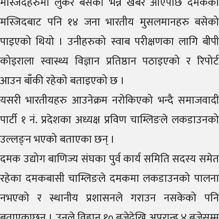
मस्जिदहरुमा लुकेर बसेको भन्ने खबर आएपछि दमकको
मस्जिदबाट पनि १४ जना भारतीय मुसलमानहरु बसेको
पाइएको थियो । उनीहरुको स्वाब परीक्षणका लागि बीपी
कोइराला स्वास्थ्य विज्ञान प्रतिष्ठान पठाइएको र रिपोर्ट
आउन बाँकी रहेको बताइएको छ ।
यसरी भारतीयहरु आउनेक्रम नरोकिएको भन्दै समाजवादी
पार्टी १ नं. प्रदेशका अध्यक्ष प्रविण चाम्लिङले लकडाउनको
उल्लङ्न भएको बताएका छन् ।
दमक उद्योग बाणिज्य संघका पुर्व कार्य समिति सदस्य समेत
रहेका दमकबासी चाम्लिङले दमकमा लकडाउनको पालना
नभएको र स्थानीय प्रशासनले गराउन नसकेको पनि
बताएकाछन् । उनले विहान १० बजेदेखि अपरान्ह ४ बजेसम्म