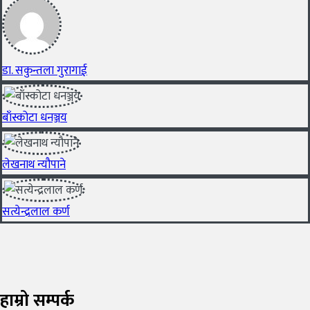
डा. सकुन्तला गुरागाई
बाँस्कोटा धनञ्जय
लेखनाथ न्यौपाने
सत्येन्द्रलाल कर्ण
हाम्रो सम्पर्क