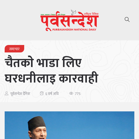
समाचार
चैतकाे भाडा लिए
घरधनीलाइ कारवाही
775
पूर्वसन्देश दैनिक
६ वर्ष अघि