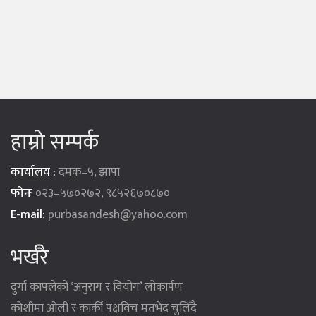
हाम्रो सम्पर्क
कार्यालय :
दमक–५, झापा
फोनः
०२३–५७०२७२, ९८५२६७०८७०
E-mail:
purbasandesh@yahoo.com
भर्खरै
दुर्गा काफ्लेको ‘अनुराग र वियोग’ लोकार्पण
कोशीमा ओली र कार्की पक्षविच मतभेद चुलिँदै