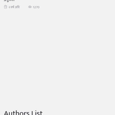
1270
२ वर्ष अघि
Authors List