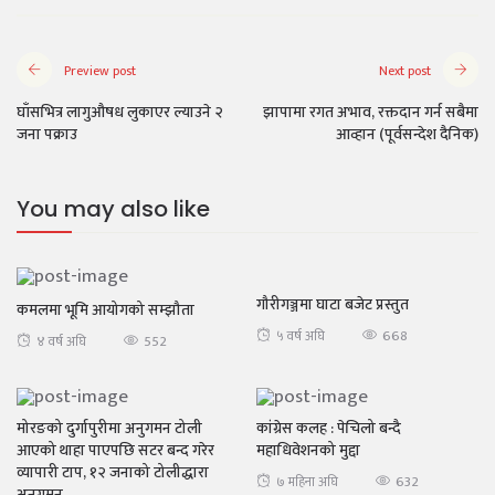
Preview post
Next post
घाँसभित्र लागुऔषध लुकाएर ल्याउने २
झापामा रगत अभाव, रक्तदान गर्न सबैमा
जना पक्राउ
आव्हान (पूर्वसन्देश दैनिक)
You may also like
facebook
गौरीगञ्जमा घाटा बजेट प्रस्तुत
कमलमा भूमि आयोगको सम्झौता
twitter
668
५ वर्ष अघि
552
४ वर्ष अघि
google+
pinterest
मोरङको दुर्गापुरीमा अनुगमन टोली
कांग्रेस कलह : पेचिलो बन्दै
आएको थाहा पाएपछि सटर बन्द गरेर
महाधिवेशनको मुद्दा
pinterest
व्यापारी टाप, १२ जनाको टोलीद्धारा
632
७ महिना अघि
अनुगमन