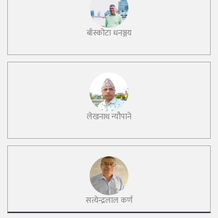
बाँस्कोटा धनञ्जय
लेखनाथ न्यौपाने
सत्येन्द्रलाल कर्ण