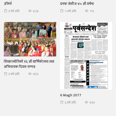
उत्तिर्ण
दमक जेसीज ४० औं वर्षमा
628
715
१ वर्ष अघि
५ वर्ष अघि
शिखरज्योतिको १६ औं वार्षिकोत्सव तथा
अभिभावक दिवस सम्पन्न
905
१ वर्ष अघि
6 Magh 2077
430
६ वर्ष अघि