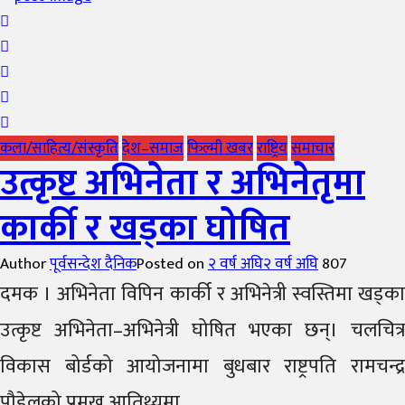
कला/साहित्य/संस्कृति
देश–समाज
फिल्मी खबर
राष्ट्रिय
समाचार
उत्कृष्ट अभिनेता र अभिनेतृमा
कार्की र खड्का घोषित
Author
पूर्वसन्देश दैनिक
Posted on
२ वर्ष अघि
२ वर्ष अघि
807
दमक । अभिनेता विपिन कार्की र अभिनेत्री स्वस्तिमा खड्का
उत्कृष्ट अभिनेता–अभिनेत्री घोषित भएका छन्। चलचित्र
विकास बोर्डको आयोजनामा बुधबार राष्ट्रपति रामचन्द्र
पौडेलको प्रमुख आतिथ्यमा...