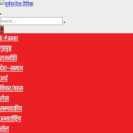
E-Paper
गृहपृष्ठ
राजनीति
देश–समाज
अर्थ
विचार/वहस
लेख
सम्पादकीय
अन्तर्राष्ट्रिय
खेल