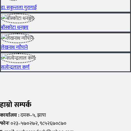
डा. सकुन्तला गुरागाई
बाँस्कोटा धनञ्जय
लेखनाथ न्यौपाने
सत्येन्द्रलाल कर्ण
हाम्रो सम्पर्क
कार्यालय :
दमक–५, झापा
फोनः
०२३–५७०२७२, ९८५२६७०८७०