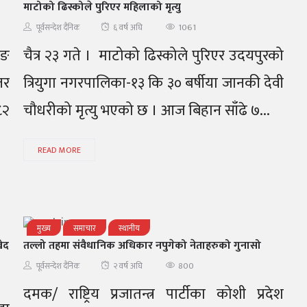
माटोको ढिस्कोले पुरिएर महिलाको मृत्यु
1061
पूर्वसन्देश दैनिक
६ वर्ष अघि
िङ
चैत्र २३ गते । माटोको ढिस्कोले पुरिएर उदयपुरको
तर
त्रियुगा नगरपालिका-१३ कि ३० बर्षीया जानकी देवी
८२
चौधरीको मृत्यु भएको छ । आज बिहान साँढे ७...
READ MORE
मुख्य
समाचार
स्थानीय
खेद
तल्लो तहमा संवैधानिक अधिकार नपुगेको नेताहरुको गुनासो
800
पूर्वसन्देश दैनिक
२ वर्ष अघि
दमक/ राष्ट्रिय प्रजातन्त्र पार्टीका कोशी प्रदेश