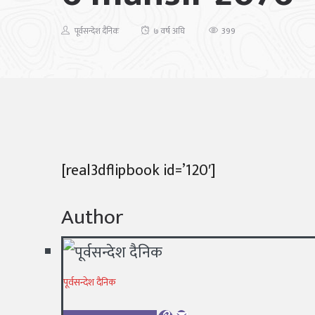
399
पूर्वसन्देश दैनिक
७ वर्ष अघि
[real3dflipbook id=’120′]
Author
पूर्वसन्देश दैनिक