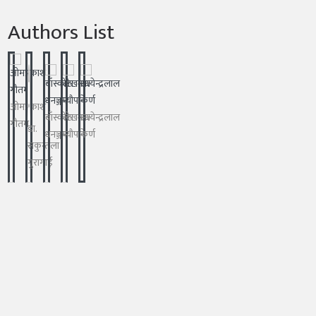
Authors List
ओमप्रकाश
बाँस्कोटा
लेखनाथ
सत्येन्द्रलाल
गौतम
डा.
धनञ्जय
न्यौपाने
कर्ण
सकुन्तला
गुरागाई