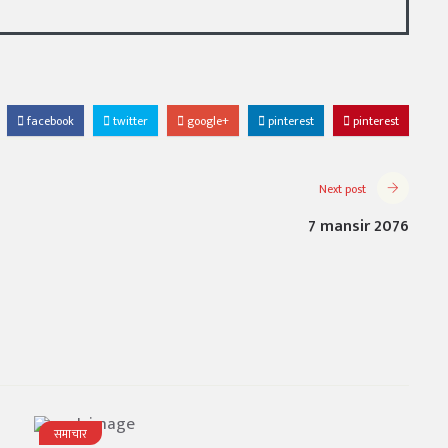
facebook
twitter
google+
pinterest
pinterest
Next post
7 mansir 2076
समाचार