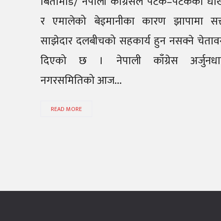
बिर्तामोड/ नेपाली कांग्रेसले पटक–पटकको धो
र एमालेको बेइमानीका कारण झापामा सत्
साझेदार दलबीचको सहकार्य हुन नसक्ने चेताव
दिएको छ । नेपाली काँग्रेस अर्जुनधा
नगरसमितिको आज...
READ MORE