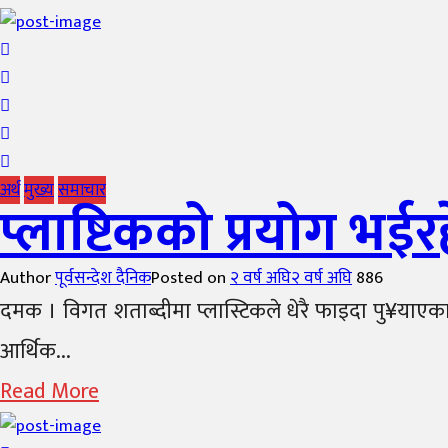
अर्थ
मुख्य
समाचार
प्लाष्टिकको प्रयोग भईर
Author
पूर्वसन्देश दैनिक
Posted on
२ वर्ष अघि
२ वर्ष अघि
886
दमक । विगत शताब्दीमा प्लास्टिकले धेरै फाइदा पु¥याएका
आर्थिक...
Read More