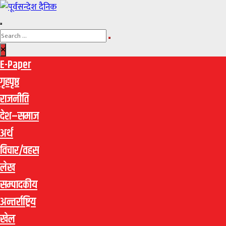
E-Paper
गृहपृष्ठ
राजनीति
देश–समाज
अर्थ
विचार/वहस
लेख
सम्पादकीय
अन्तर्राष्ट्रिय
खेल