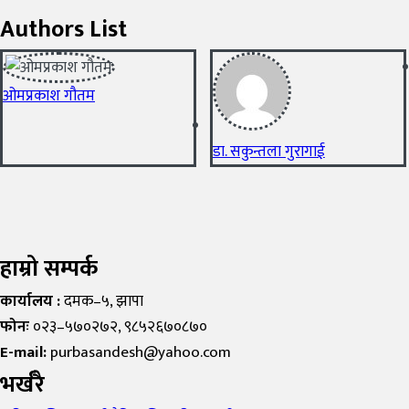
Authors List
ओमप्रकाश गौतम
डा. सकुन्तला गुरागाई
हाम्रो सम्पर्क
कार्यालय :
दमक–५, झापा
फोनः
०२३–५७०२७२, ९८५२६७०८७०
E-mail:
purbasandesh@yahoo.com
भर्खरै