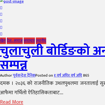
खेल
देश–समाज
समाचार
स्थानीय
चुलाचुली बोर्डिङको अ
सम्पन्न
Author
पूर्वसन्देश दैनिक
Posted on
१ वर्ष अघि
१ वर्ष अघि
865
दमक । २०३६ को राजनीतिक उथलपुथलमा जनतालाई सुसूचित 
आफैमा गर्भिलो ऐतिहासिकताबाट...
Read More