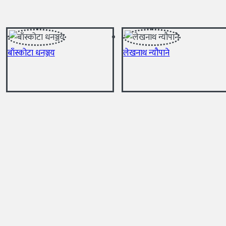
बाँस्कोटा धनञ्जय
लेखनाथ न्यौपाने