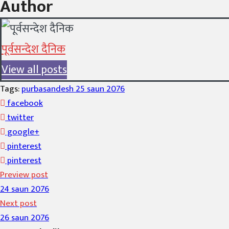
Author
पूर्वसन्देश दैनिक
View all posts
Tags:
purbasandesh 25 saun 2076
facebook
twitter
google+
pinterest
pinterest
Preview post
24 saun 2076
Next post
26 saun 2076