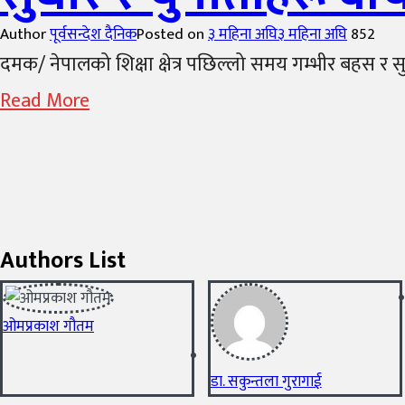
Author
पूर्वसन्देश दैनिक
Posted on
३ महिना अघि
३ महिना अघि
852
दमक/ नेपालको शिक्षा क्षेत्र पछिल्लो समय गम्भीर बहस र सुध
Read More
Authors List
ओमप्रकाश गौतम
डा. सकुन्तला गुरागाई