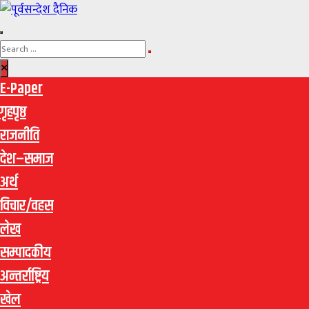
E-Paper
गृहपृष्ठ
राजनीति
देश–समाज
अर्थ
विचार/वहस
लेख
सम्पादकीय
अन्तर्राष्ट्रिय
खेल