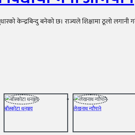
ारको केन्द्रबिन्दु बनेको छ। राज्यले शिक्षामा ठूलो लगानी ग
बाँस्कोटा धनञ्जय
लेखनाथ न्यौपाने