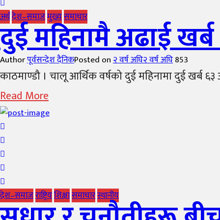
अर्थ
देश–समाज
मुख्य
समाचार
दुई महिनामै अढाई खर्ब 
Author
पूर्वसन्देश दैनिक
Posted on
२ वर्ष अघि
२ वर्ष अघि
853
काठमाण्डौ । चालू आर्थिक वर्षको दुई महिनामा दुई खर्ब ६३ अर्ब
Read More
देश–समाज
राष्ट्रिय
शिक्षा
समाचार
स्थानीय
सुधार र चुनौतीहरू बीच 