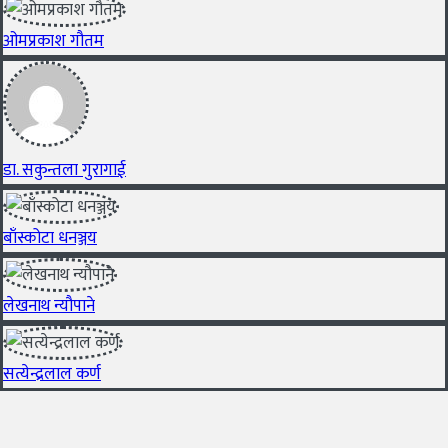
ओमप्रकाश गौतम
डा. सकुन्तला गुरागाई
बाँस्कोटा धनञ्जय
लेखनाथ न्यौपाने
सत्येन्द्रलाल कर्ण