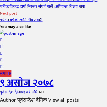
नेपालमा मेडिकल कलेज खोल्न नदिने र आमरण अनशनको नाटक मञ्चन
गर्नेहरुविरुद्ध हामी निरन्तर संघर्ष गर्छौं : अभियन्ता विजय थापा
Next post
पर्यटन बर्षको लागि तीव्र तयारी
You may also like
समाचार
९ असाेज २०७८
Author
Posted
पूर्वसन्देश दैनिक
५ वर्ष अघि
417
on
Author पूर्वसन्देश दैनिक View all posts