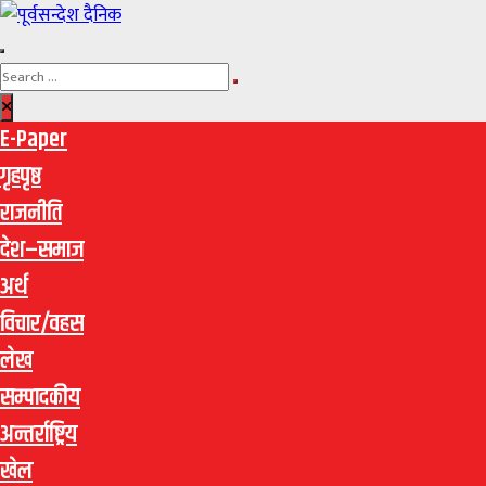
E-Paper
गृहपृष्ठ
राजनीति
देश–समाज
अर्थ
विचार/वहस
लेख
सम्पादकीय
अन्तर्राष्ट्रिय
खेल