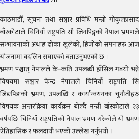
Author
Posted
पूर्वसन्देश दैनिक
७ वर्ष अघि
711
on
काठमाडौँ, सूचना तथा सञ्चार प्रविधि मन्त्री गोकुलप्रसाद
बाँस्कोटाले चिनियाँ राष्ट्रपति सी जिनपिङ्गको नेपाल भ्रमणले
सम्भावनाको अथाह ढोका खुलेको, हिजोको सपनाहरु आज
योजनामा बदलिन सघाएको बताउनुभएको छ ।
भ्रमण पश्चात् नेपालले के–कति उपलब्धी हाँसिल ग¥यो भन्ने
विषयमा सञ्चार केन्द्र नेपालले चिनियाँ राष्ट्रपति सि
जिङपिङको भ्रमण, उपलब्धि र कार्यान्वयनका चुनौतीहरु
विषयक अन्तरक्रिया कार्यक्रम बोल्दै मन्त्री बाँस्कोटाले २३
वर्षपछि चिनियाँ राष्ट्रपतिको नेपाल भ्रमण गरेकोले यो भ्रमण
ऐतिहासिक र फलदायी भएको उल्लेख गर्नुभयो ।