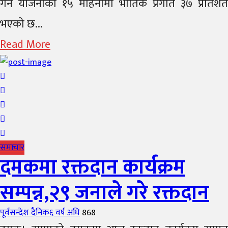
गर्ने योजनाको १५ महिनामा भौतिक प्रगति ३७ प्रतिशत
भएको छ...
Read More
समाचार
दमकमा रक्तदान कार्यक्रम
सम्पन्न,२९ जनाले गरे रक्तदान
Author
Posted
पूर्वसन्देश दैनिक
६ वर्ष अघि
868
on