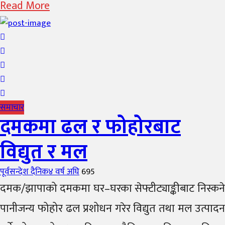
Read More
समाचार
दमकमा ढल र फोहोरबाट
विद्युत र मल
Author
Posted
पूर्वसन्देश दैनिक
४ वर्ष अघि
695
on
दमक/झापाको दमकमा घर–घरका सेफ्टीट्याङ्कीबाट निस्कने
पानीजन्य फोहोर ढल प्रशोधन गरेर विद्युत तथा मल उत्पादन