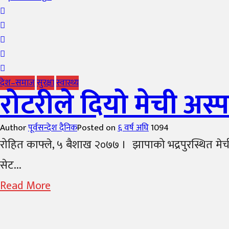
देश–समाज
सुरक्षा
स्वास्थ्य
रोटरीले दियो मेची अस
Author
पूर्वसन्देश दैनिक
Posted on
६ वर्ष अघि
1094
रोहित काफ्ले, ५ बैशाख २०७७ । झापाको भद्रपुरस्थित मेच
सेट...
Read More