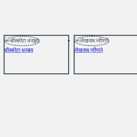
बाँस्कोटा धनञ्जय
लेखनाथ न्यौपाने