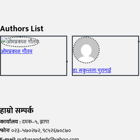
Authors List
ओमप्रकाश गौतम
डा. सकुन्तला गुरागाई
हाम्रो सम्पर्क
कार्यालय :
दमक–५, झापा
फोनः
०२३–५७०२७२, ९८५२६७०८७०
E-mail:
purbasandesh@yahoo.com