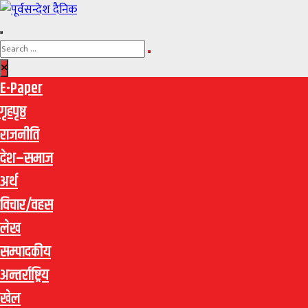
E-Paper
गृहपृष्ठ
राजनीति
देश–समाज
अर्थ
विचार/वहस
लेख
सम्पादकीय
अन्तर्राष्ट्रिय
खेल