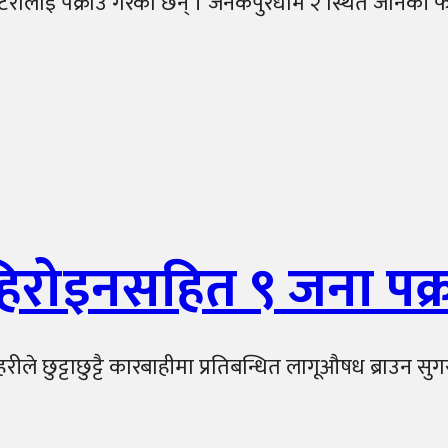
ेरालाई पक्राउ गरेका छन् । जनकपुरधाम २ स्थित जानकी फर्नि
 हिरोइनसहित ९ जना पक्
ीले छुट्टाछुट्टै कारबाहीमा प्रतिबन्धित लागूऔषध ब्राउन स