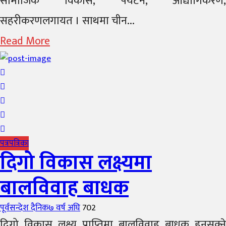
सामाजिक विकास, पर्यटन, औद्योगिकरण,
सहरीकरणलगायत । साथमा चीन...
Read More
पत्रपत्रिका
दिगो विकास लक्ष्यमा
बालविवाह बाधक
Author
Posted
पूर्वसन्देश दैनिक
७ वर्ष अघि
702
on
दिगो विकास लक्ष्य प्राप्तिमा बालविवाह बाधक हुनसक्ने