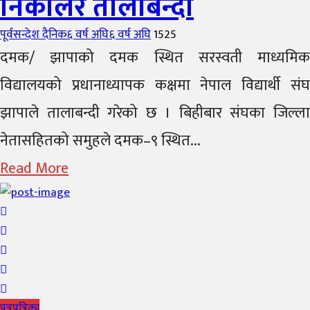
निकालेर तालाबन्दी
Author
Posted
पूर्वसन्देश दैनिक
६ वर्ष अघि
६ वर्ष अघि
1525
on
दमक/ झापाको दमक स्थित सरस्वती माध्यमिक
विद्यालयको प्रधानाध्यापक कक्षमा नेपाल विद्यार्थी संघ
झापाले तालाबन्दी गरेको छ । बिहीबार संघका जिल्ला
नेतासहितको समुहले दमक–९ स्थित...
Read More
पत्रपत्रिका