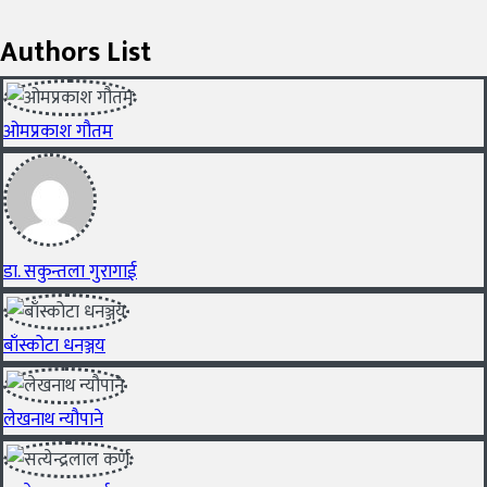
Authors List
ओमप्रकाश गौतम
डा. सकुन्तला गुरागाई
बाँस्कोटा धनञ्जय
लेखनाथ न्यौपाने