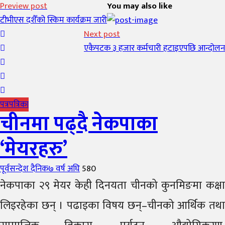
Preview post
You may also like
टीभीएस दशैँको स्किम कार्यक्रम जारी
Next post
एकैपटक ३ हजार कर्मचारी हटाइएपछि आन्दोलन
पत्रपत्रिका
चीनमा पढ्दै नेकपाका
‘मेयरहरु’
Author
Posted
पूर्वसन्देश दैनिक
७ वर्ष अघि
580
on
नेकपाका २९ मेयर केही दिनयता चीनको कुनमिङमा कक्षा
लिइरहेका छन् । पढाइका विषय छन्–चीनको आर्थिक तथा