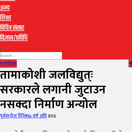
अन्य
शिक्षा
विचित्र संसार
विज्ञान/प्रविधि
पत्रपत्रिका
तामाकोशी जलविद्युत्ः
सरकारले लगानी जुटाउन
नसक्दा निर्माण अन्योल
Author
Posted
पूर्वसन्देश दैनिक
७ वर्ष अघि
856
on