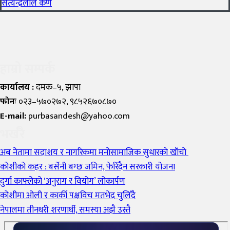
सत्येन्द्रलाल कर्ण
हाम्रो सम्पर्क
कार्यालय :
दमक–५, झापा
फोनः
०२३–५७०२७२, ९८५२६७०८७०
E-mail:
purbasandesh@yahoo.com
भर्खरै
अब नेतामा सदाशय र नागरिकमा मनाेसामाजिक सुधारकाे खाँचाे
कोशीको कहर : बर्सेनी बग्छ जमिन, फेरिँदैन सरकारी योजना
दुर्गा काफ्लेको ‘अनुराग र वियोग’ लोकार्पण
कोशीमा ओली र कार्की पक्षविच मतभेद चुलिँदै
नेपालमा तीनथरी शरणार्थी, समस्या अझै उस्तै