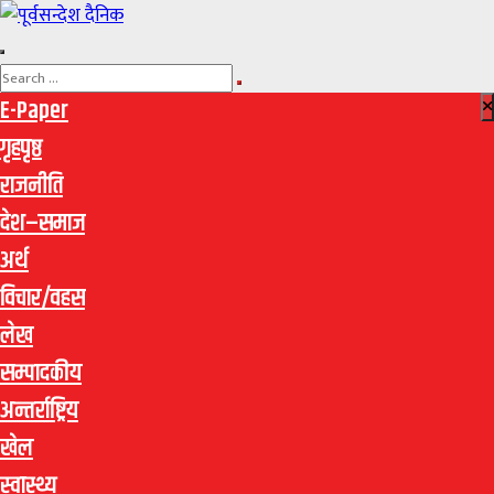
E-Paper
गृहपृष्ठ
राजनीति
देश–समाज
अर्थ
विचार/वहस
लेख
सम्पादकीय
अन्तर्राष्ट्रिय
खेल
स्वास्थ्य