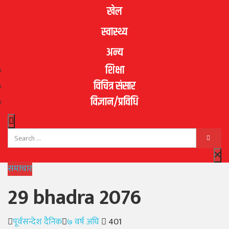
खेल
स्वास्थ्य
अन्य
शिक्षा
विचित्र संसार
विज्ञान/प्रविधि
समाचार
29 bhadra 2076
Author
Posted
पूर्वसन्देश दैनिक
७ वर्ष अघि
401