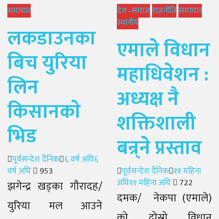
समाचार
देश–समाज
राजनीति
समाचार
स्थानीय
लकडाउनका
एमाले विधान
बिच युरिया
महाधिवेशन :
लिन
अध्यक्ष नै
किसानकाे
शक्तिशाली
भिड
बन्र्ने प्रस्ताव
Author
Posted
पूर्वसन्देश दैनिक
६ वर्ष अघि
६
on
Author
Posted
वर्ष अघि
953
पूर्वसन्देश दैनिक
११ महिना
on
अघि
११ महिना अघि
722
झगेन्द्र खड्का गौरादह/
दमक/ नेकपा (एमाले)
युरिया मल आउने
को दोस्रो विधान