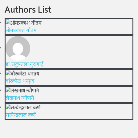
Authors List
ओमप्रकाश गौतम
डा. सकुन्तला गुरागाई
बाँस्कोटा धनञ्जय
लेखनाथ न्यौपाने
सत्येन्द्रलाल कर्ण