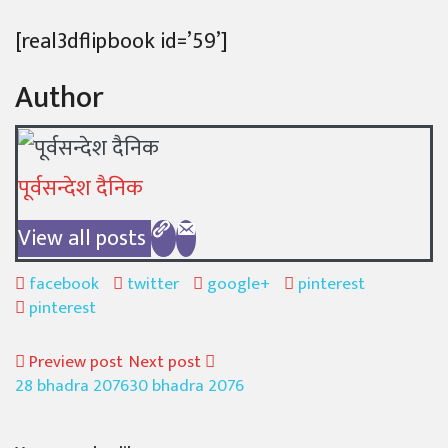
on
[real3dflipbook id=’59’]
Author
पूर्वसन्देश दैनिक
View all posts
facebook
twitter
google+
pinterest
pinterest
Preview post
Next post
28 bhadra 2076
30 bhadra 2076