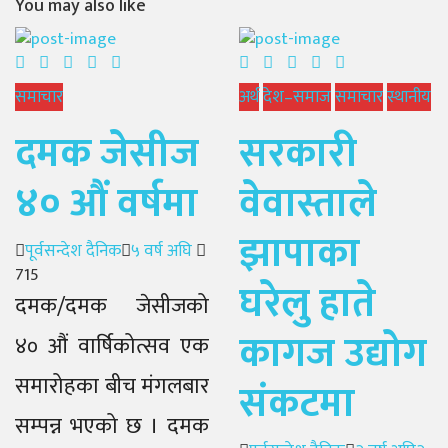
You may also like
समाचार
अर्थ
देश–समाज
समाचार
स्थानीय
दमक जेसीज
सरकारी
४० औं वर्षमा
वेवास्ताले
झापाका
Author
Posted
पूर्वसन्देश दैनिक
५ वर्ष अघि
on
715
घरेलु हाते
दमक/दमक जेसीजको
कागज उद्योग
४० औं वार्षिकोत्सव एक
समारोहका बीच मंगलबार
संकटमा
सम्पन्न भएको छ । दमक