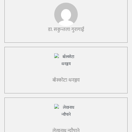
डा. सकुन्तला गुरागाई
बाँस्कोटा धनञ्जय
लेखनाथ न्यौपाने