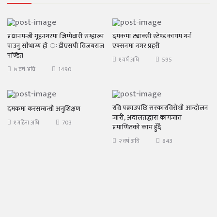
प्रधानमन्त्री गृहनगरमा जिम्मेवारी सम्हाल्न
दमकमा ट्याक्सी स्टेण्ड कायम गर्न
पाउनु साैभाग्य हाे ः डीएसपी विजयराज
एक्सनमा नगर प्रहरी
पण्डित
595
१ वर्ष अघि
1490
७ वर्ष अघि
रवि पक्राउपछि सरकारविरोधी आन्दोलन
दमकमा करसम्बन्धी अनुशिक्षण
जारी, अदालतद्धारा कागजात
703
१ महिना अघि
प्रमाणितको काम हुँदै
843
२ वर्ष अघि