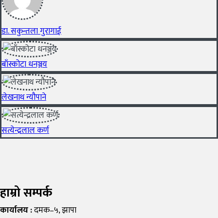
डा. सकुन्तला गुरागाई
बाँस्कोटा धनञ्जय
लेखनाथ न्यौपाने
सत्येन्द्रलाल कर्ण
हाम्रो सम्पर्क
कार्यालय :
दमक–५, झापा