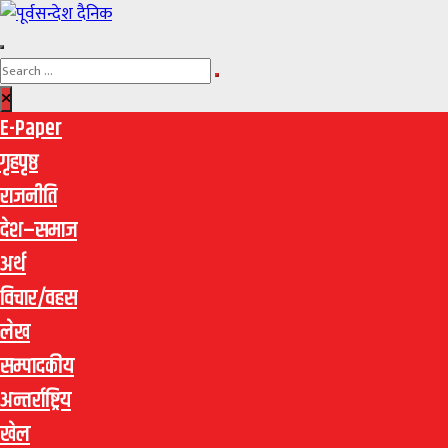
E-Paper
गृहपृष्ठ
राजनीति
देश–समाज
अर्थ
विचार/वहस
लेख
सम्पादकीय
अन्तर्राष्ट्रिय
खेल