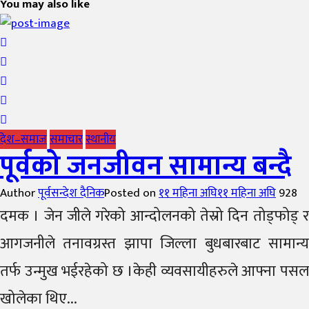
You may also like
देश–समाज
समाचार
स्थानीय
पूर्वको जनजीवन सामान्य बन्दै
Author
पूर्वसन्देश दैनिक
Posted on
११ महिना अघि
११ महिना अघि
928
दमक । जेन जीले गरेको आन्दोलनको तेस्रो दिन तोड्फोड् र
आगजनीले तनावग्रस्त झापा जिल्ला बुधबारबाट सामान्य
तर्फ उन्मुख भईरहेको छ ।केही व्यवसायीहरुले आफ्ना पसल
खोलेका थिए...