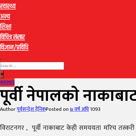
स्वास्थ्य
अन्य
शिक्षा
विचित्र संसार
विज्ञान/प्रविधि
समाचार
पूर्वी नेपालकाे नाकाब
Author
पूर्वसन्देश दैनिक
Posted on
७ वर्ष अघि
1093
विराटनगर , पूर्वी नाकाबाट केही समययता मरिच तस्करी फ