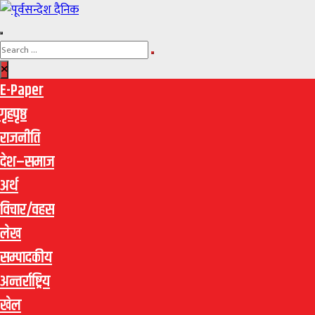
E-Paper
गृहपृष्ठ
राजनीति
देश–समाज
अर्थ
विचार/वहस
लेख
सम्पादकीय
अन्तर्राष्ट्रिय
खेल