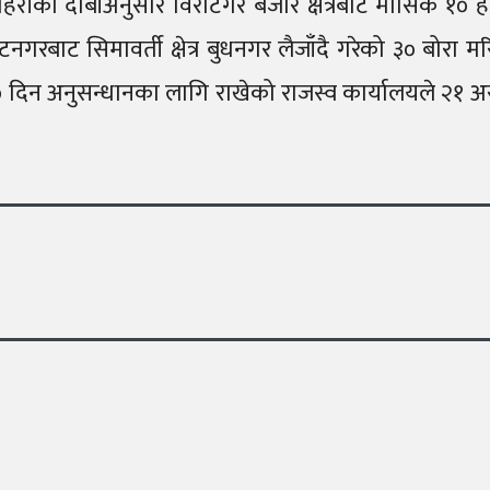
प्रहरीको दाबीअनुसार विराटगर बजार क्षेत्रबाट मासिक १० हज
टनगरबाट सिमावर्ती क्षेत्र बुधनगर लैजाँदै गरेको ३० बोर
िन अनुसन्धानका लागि राखेको राजस्व कार्यालयले २१ असारम