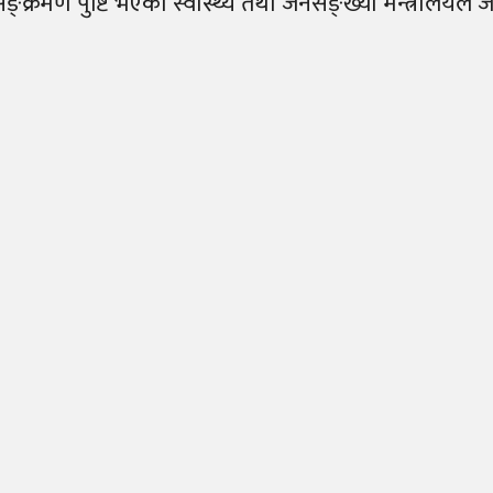
मण पुष्टि भएको स्वास्थ्य तथा जनसङ्ख्या मन्त्रालयले जन