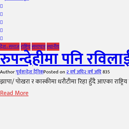
देश–समाज
राष्ट्रिय
समाचार
स्थानीय
रुपन्देहीमा पनि रविल
Author
पूर्वसन्देश दैनिक
Posted on
२ वर्ष अघि
२ वर्ष अघि
835
झापा/ पोखरा र कास्कीमा धरौटीमा रिहा हुँदै आएका राष्ट्रि
Read More