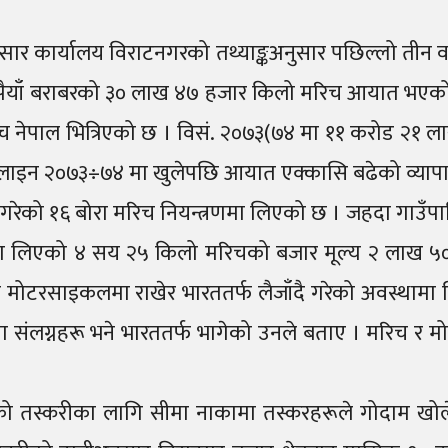
ार कार्यालय विराटनगरको तथ्याङ्कअनुसार पछिल्लो तीन व
रुपैयाँ बराबरको ३० लाख ४७ हजार किलो मरिच आयात भएको छ
 नेपाल भित्रिएको छ । विसं. २०७३(७४ मा ११ करोड २१
ाइन २०७३÷७४ मा खुलेपछि आयात एक्कासि बढेको व्यापार
हुँदै गरेको १६ बोरा मरिच नियन्त्रणमा लिएको छ । जहदा ग
्रणमा लिएको ४ सय २५ किलो मरिचको बजार मूल्य २ लाख ५०
रसाइकलमा राखेर भारततर्फ लैजाँदै गरेको अवस्थामा नियन
ा संलग्नहरू भने भारततर्फ भागेको उनले बताए । मरिच र 
रिचको तस्करीका लागि सीमा नाकामा तस्करहरूले गोदाम खो