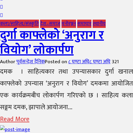
कला/साहित्य/संस्कृति
देश–समाज
मनोरञ्जन
समाचार
स्थानीय
दुर्गा काफ्लेको ‘अनुराग र
वियोग’ लोकार्पण
Author
पूर्वसन्देश दैनिक
Posted on
८ घण्टा अघि
८ घण्टा अघि
321
दमक । साहित्यकार तथा उपन्यासकार दुर्गा खनाल
काफ्लेको उपन्यास ‘अनुराग र वियोग’ दमकमा आयोजित
एक कार्यक्रमबीच लोकार्पण गरिएको छ । साहित्य कला
सङ्गम दमक, झापाले आयोजना...
Read More