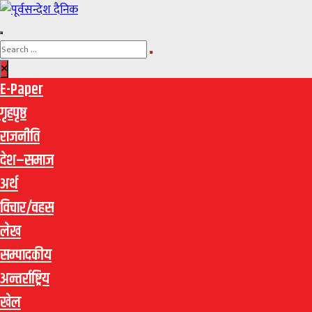
E-Paper
गृहपृष्ठ
राजनीति
देश–समाज
अर्थ
विचार/वहस
लेख
सम्पादकीय
अन्तर्राष्ट्रिय
खेल