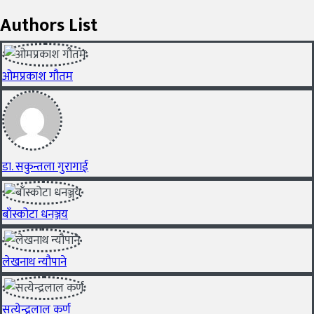
Authors List
ओमप्रकाश गौतम
डा. सकुन्तला गुरागाई
बाँस्कोटा धनञ्जय
लेखनाथ न्यौपाने
सत्येन्द्रलाल कर्ण